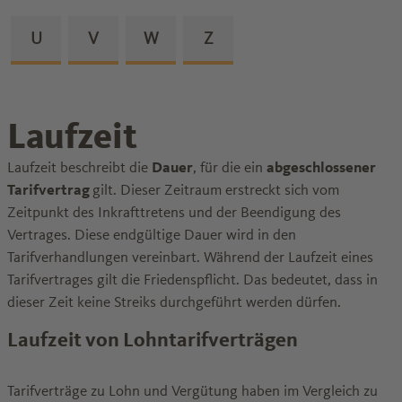
Zu den Glossareinträgen von dem Buchstaben
U
Zu den Glossareinträgen von dem Buchstab
V
Zu den Glossareinträgen von dem B
W
Zu den Glossareinträgen v
Z
Laufzeit
Laufzeit beschreibt die
Dauer
, für die ein
abgeschlossener
Tarifvertrag
gilt. Dieser Zeitraum erstreckt sich vom
Zeitpunkt des Inkrafttretens und der Beendigung des
Vertrages. Diese endgültige Dauer wird in den
Tarifverhandlungen vereinbart. Während der Laufzeit eines
Tarifvertrages gilt die Friedenspflicht. Das bedeutet, dass in
dieser Zeit keine Streiks durchgeführt werden dürfen.
Laufzeit von Lohntarifverträgen
Tarifverträge zu Lohn und Vergütung haben im Vergleich zu