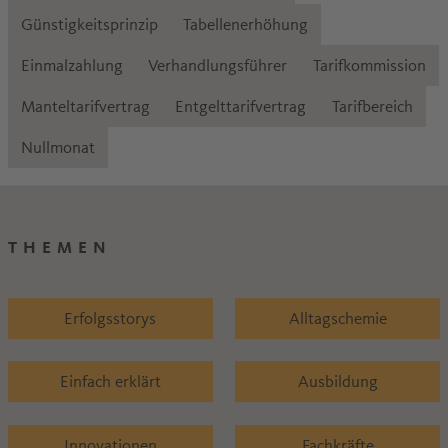
Günstigkeitsprinzip
Tabellenerhöhung
Einmalzahlung
Verhandlungsführer
Tarifkommission
Manteltarifvertrag
Entgelttarifvertrag
Tarifbereich
Nullmonat
THEMEN
Erfolgsstorys
Alltagschemie
Einfach erklärt
Ausbildung
Innovationen
Fachkräfte