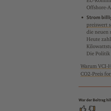
EU-Kommiss
Offshore-A
Strom bill
preiswert s
die neuen 
Heute zahl
Kilowattst
Die Politi
Warum VCI-Ha
CO2-Preis for
War der Beitrag hil