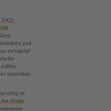
 (VCI)
.
2050
ßerst
limaschutz und
muss zwingend
mische
 sollten
ren mitwirken.
n nötig ist.
 der Studie
un ankommt: