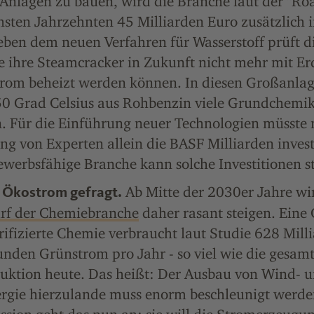
Anlagen zu bauen, wird die Branche laut der "R
hsten Jahrzehnten 45 Milliarden Euro zusätzlich i
ben dem neuen Verfahren für Wasserstoff prüft d
ie ihre Steamcracker in Zukunft nicht mehr mit E
rom beheizt werden können. In diesen Großanla
0 Grad Celsius aus Rohbenzin viele Grundchemika
. Für die Einführung neuer Technologien müsste
ng von Experten allein die BASF Milliarden inves
ewerbsfähige Branche kann solche Investitionen 
Ab Mitte der 2030er Jahre w
 Ökostrom gefragt.
rf der Chemiebranche
daher rasant steigen. Eine
trifizierte Chemie verbraucht laut Studie 628 Mill
unden Grünstrom pro Jahr - so viel wie die gesam
ktion heute. Das heißt: Der Ausbau von Wind- 
gie hierzulande muss enorm beschleunigt werde