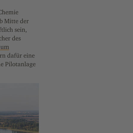
 Chemie
b Mitte der
lich sein,
cher des
, um
rn dafür eine
ne Pilotanlage