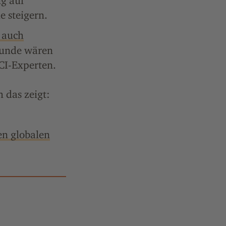
ng auf
 steigern.
r auch
tunde wären
VCI-Experten.
 das zeigt:
n globalen