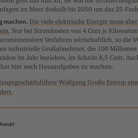
ion geht das nun an; sie will die Strom­erzeugu
nlagen im Meer deshalb bis 2050 um das 25-Fache
Die viele elektrische Energie muss abe
ig machen.
ein.
Nur bei Stromkosten von 4 Cent je Kilowatts
stromintensiven Verfahren wirtschaftlich, so die 
en industrielle Großabnehmer, die 100 Millionen
unden im Jahr beziehen, im Schnitt 8,5 Cent. Auch
k hat hier noch Hausaufgaben zu machen.
uptgeschäftsführer Wolfgang Große Entrup eine
dert.
freich?