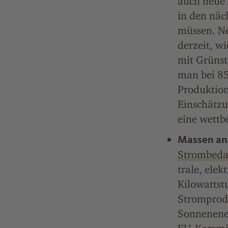
auch neue 
in den näc
müssen. Ne
derzeit, w
mit Grünst
man bei 85
Produktion
Einschätzu
eine wettb
Massen an
Strombeda
trale, elek
Kilowattst
Stromprodu
Sonnenener