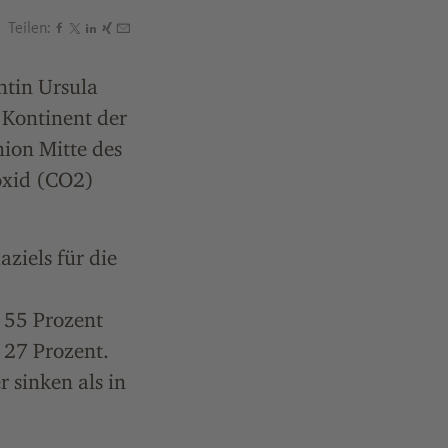
Teilen:
Den Beitrag "Klimapolitik: Was der Green Deal für die 
Den Beitrag "Klimapolitik: Was der Green Deal für die
Den Beitrag "Klimapolitik: Was der Green Deal für 
Den Beitrag "Klimapolitik: Was der Green Deal fü
Den Beitrag "Klimapolitik: Was der Green Deal 
ntin Ursula
 Kontinent der
nion Mitte des
oxid (CO2)
ziels für die
-
m 55 Prozent
 27 Prozent.
 sinken als in