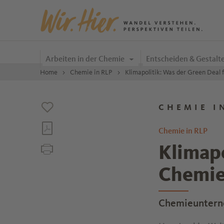
Zum Inhalt springen
Arbeiten in der Chemie
Entscheiden & Gestalt
Home
Chemie in RLP
Klimapolitik: Was der Green Deal 
CHEMIE I
Chemie in RLP
Klimapo
Chemie
Chemieunterne