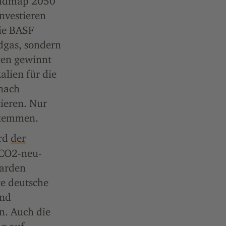
oadmap 2050"
nvestieren
ie BASF
rdgas, sondern
gen gewinnt
lien für die
 nach
tieren. Nur
stemmen.
ird
der
 CO2-neu­
iarden
te deutsche
und
n. Auch die