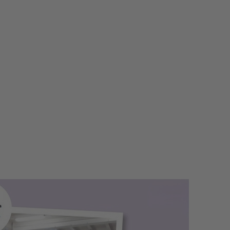
 teilen auf Facebook
utet" teilen auf X
 bedeutet" teilen auf LinkedIn
strie bedeutet" teilen per E-Mail