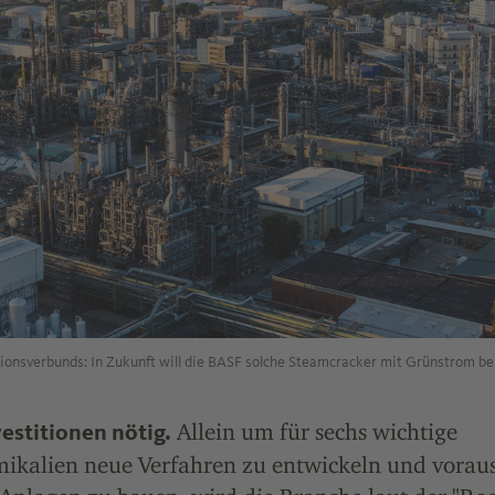
ionsverbunds: In Zukunft will die BASF solche Steamcracker mit Grünstrom be
Allein um für sechs wichtige
vestitionen nötig.
kalien neue Verfahren zu entwickeln und voraus