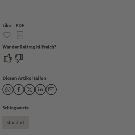
Like
PDF
War der Beitrag hilfreich?
Diesen Artikel teilen
Den Beitrag "Wir.Hier. zu Besuch bei Jansen" teilen auf Wha
Den Beitrag "Wir.Hier. zu Besuch bei Jansen" teilen auf
Den Beitrag "Wir.Hier. zu Besuch bei Jansen" teile
Den Beitrag "Wir.Hier. zu Besuch bei Jansen" 
Den Beitrag "Wir.Hier. zu Besuch bei Jan
Schlagworte
Standort