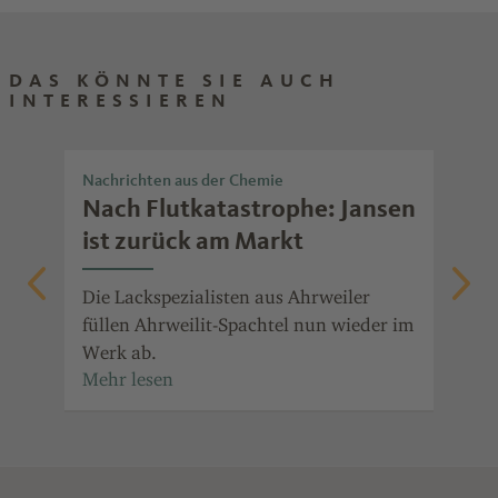
DAS KÖNNTE SIE AUCH
INTERESSIEREN
Nachrichten aus der Chemie
Nac
Nach Flutkatastrophe: Jansen
Ja
ist zurück am Markt
So
Die Lackspezialisten aus Ahrweiler
Lac
füllen Ahrweilit-Spachtel nun wieder im
und
Werk ab.