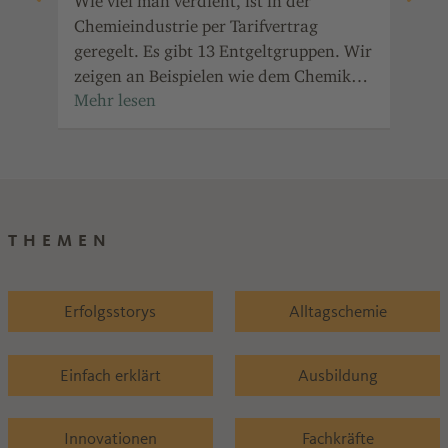
as
Wie viel man verdient, ist in der
Män
Chemieindustrie per Tarifvertrag
and
geregelt. Es gibt 13 Entgeltgruppen. Wir
bet
nche
zeigen an Beispielen wie dem Chemiker-
Ind
dard
und Chemikanten-Beruf, was die
Pro
de
Eingruppierung bedeutet.
THEMEN
Erfolgsstorys
Alltagschemie
Einfach erklärt
Ausbildung
Innovationen
Fachkräfte