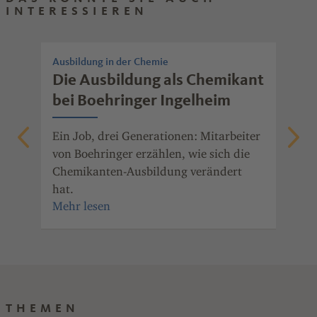
INTERESSIEREN
Ausbildung in der Chemie
Aus
Die Ausbildung als Chemikant
Au
bei Boehringer Ingelheim
ve
Ba
Ein Job, drei Generationen: Mitarbeiter
von Boehringer erzählen, wie sich die
tte
Boe
Chemikanten-Ausbildung verändert
dig
hat.
Ein
THEMEN