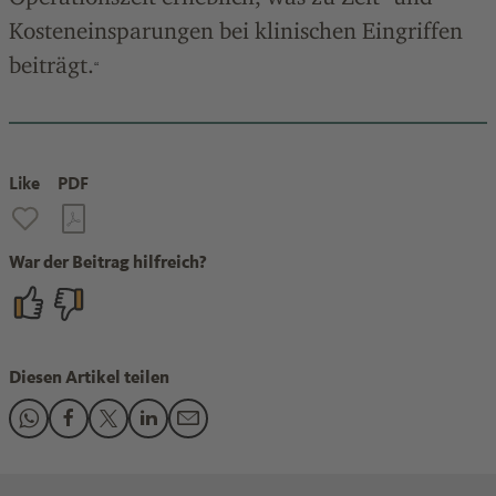
Kosteneinsparungen bei klinischen Eingriffen
beiträgt.
“
Like
PDF
War der Beitrag hilfreich?
Diesen Artikel teilen
Den Beitrag "Renolit unterstützt Medizin-Start-up" teilen a
Den Beitrag "Renolit unterstützt Medizin-Start-up" teil
Den Beitrag "Renolit unterstützt Medizin-Start-up"
Den Beitrag "Renolit unterstützt Medizin-Star
Den Beitrag "Renolit unterstützt Medizin