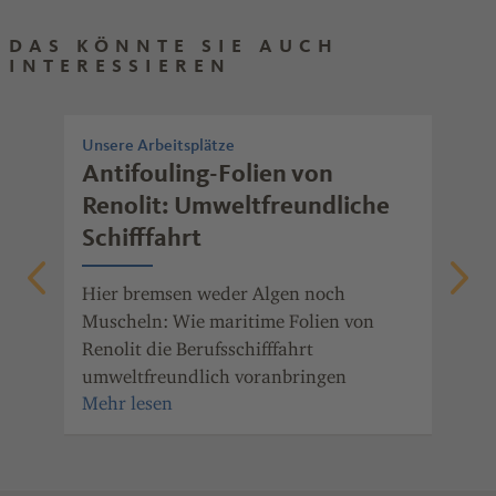
DAS KÖNNTE SIE AUCH
INTERESSIEREN
Unsere Arbeitsplätze
Nac
Antifouling-Folien von
Er
Renolit: Umweltfreundliche
Ge
Schifffahrt
be
de.
Hier bremsen weder Algen noch
Vie
Muscheln: Wie maritime Folien von
Renolit die Berufsschifffahrt
umweltfreundlich voranbringen