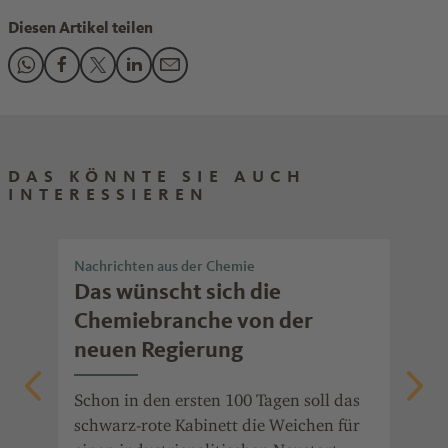
Diesen Artikel teilen
Den Beitrag "Regierung macht Tempo in der Energiepolitik"
Den Beitrag "Regierung macht Tempo in der Energiepoli
Den Beitrag "Regierung macht Tempo in der Energie
Den Beitrag "Regierung macht Tempo in der En
Den Beitrag "Regierung macht Tempo in d
DAS KÖNNTE SIE AUCH
INTERESSIEREN
Nachrichten aus der Chemie
Nac
Das wünscht sich die
Di
Chemiebranche von der
Bu
neuen Regierung
is
n
Schon in den ersten 100 Tagen soll das
Ein
nd
schwarz-rote Kabinett die Weichen für
Kat