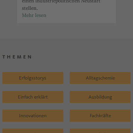
einen industriepolitischen Neustart
Wir
g
stellen.
Bun
.
Wir
THEMEN
Erfolgsstorys
Alltagschemie
Einfach erklärt
Ausbildung
Innovationen
Fachkräfte