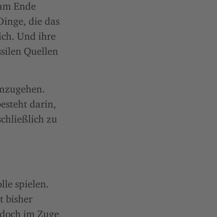
 am Ende
Dinge, die das
ich. Und ihre
ssilen Quellen
umzugehen.
esteht darin,
chließlich zu
le spielen.
t bisher
jedoch im Zuge