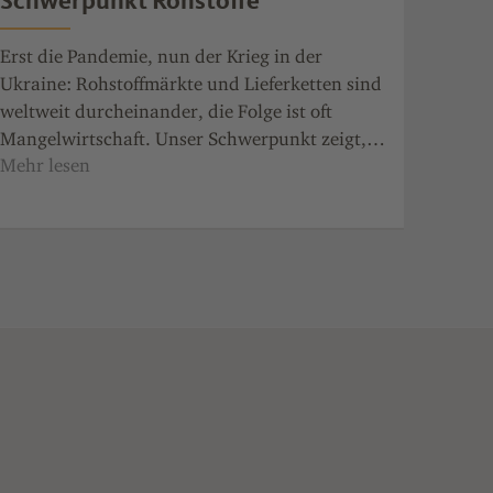
Schwerpunkt Rohstoffe
Erst die Pandemie, nun der Krieg in der
Ukraine: Rohstoffmärkte und Lieferketten sind
weltweit durcheinander, die Folge ist oft
Mangelwirtschaft. Unser Schwerpunkt zeigt,
unter welchen Druck das die Chemieindustrie
bringt, welche Rohstoffalternativen es direkt
vor der Haustür gibt – und wie Unternehmen
mit Kreativität, stabilen Netzwerken und viel
Optimismus durch die Krise gehen.