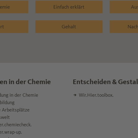
hemie
Einfach erklärt
Au
rt
Gehalt
Nach
en in der Chemie
Entscheiden & Gesta
,
dung in der Chemie
Wir.Hier.toolbox.
bildung
 Arbeitsplätze
swelt
er.chemiecheck.
er.wrap-up.