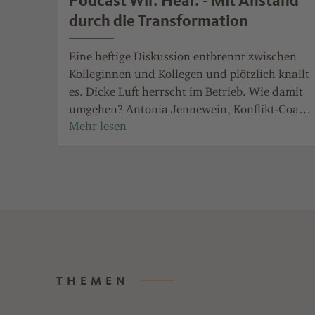
Podcast Wir. Hear. - Mit Anstand
durch die Transformation
Eine heftige Diskussion entbrennt zwischen
Kolleginnen und Kollegen und plötzlich knallt
es. Dicke Luft herrscht im Betrieb. Wie damit
umgehen? Antonia Jennewein, Konflikt-Coach
und zertifizierte Mediatorin, weiß, was in
solchen Situationen zu tun ist. Im „Wir.Hear.“-
Podcast zeigt sie Strategien auf, wie sich
Konfrontationen schlichten lassen oder –
besser noch – wie sie gar nicht erst entstehen.
Hören Sie rein und abonnieren Sie Wir. Hear.
zum Beispiel beiSpotify.
Tobias Göpel: „Mit Anstand durch die
Transformation“ ist der Titel dieser Folge. Mit
THEMEN
mir spricht heute Antonia Jennewein. Sie ist
Brückenbauerin für Beziehungen und