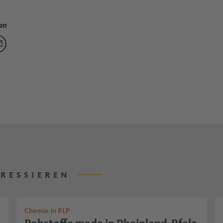
en
ue Kampagnen-Runde von „Ihre Chemie“" teilen auf Facebook
g "Neue Kampagnen-Runde von „Ihre Chemie“" teilen auf X
eitrag "Neue Kampagnen-Runde von „Ihre Chemie“" teilen auf L
Den Beitrag "Neue Kampagnen-Runde von „Ihre Chemie“" teilen 
ERESSIEREN
Chemie in RLP