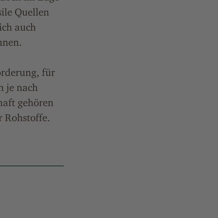
ile Quellen
lich auch
nnen.
orderung, für
n je nach
haft gehören
 Rohstoffe.