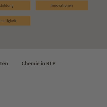
sbildung
Innovationen
haltigkeit
lten
Chemie in RLP