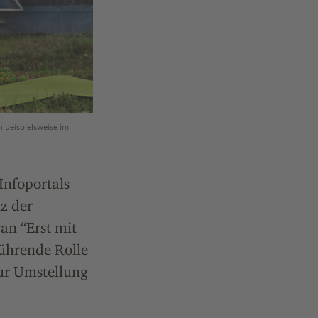
h beispielsweise im
Infoportals
z der
an “Erst mit
führende Rolle
ur Umstellung