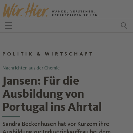
Zum Inhalt springen
☰
Menü öffnen
Zu
POLITIK & WIRTSCHAFT
Nachrichten aus der Chemie
Jansen: Für die
Ausbildung von
Portugal ins Ahrtal
Sandra Beckenhusen hat vor Kurzem ihre
Ausbildung zur Industriekauffrau bei dem