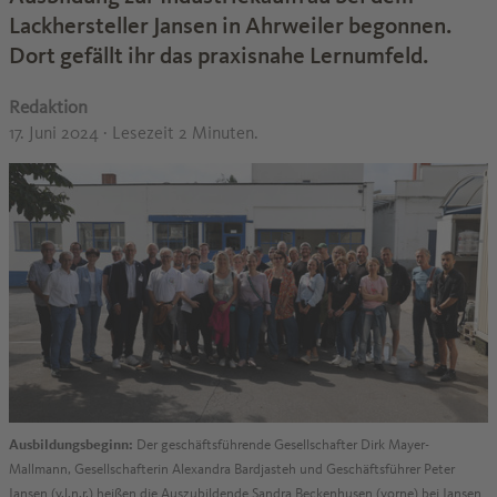
Lackhersteller Jansen in Ahrweiler begonnen.
Dort gefällt ihr das praxisnahe Lernumfeld.
Redaktion
17. Juni 2024
· Lesezeit 2 Minuten.
Ausbildungsbeginn:
Der geschäftsführende Gesellschafter Dirk Mayer-
Mallmann, Gesellschafterin Alexandra Bardjasteh und Geschäftsführer Peter
Jansen (v.l.n.r.) heißen die Auszubildende Sandra Beckenhusen (vorne) bei Jansen