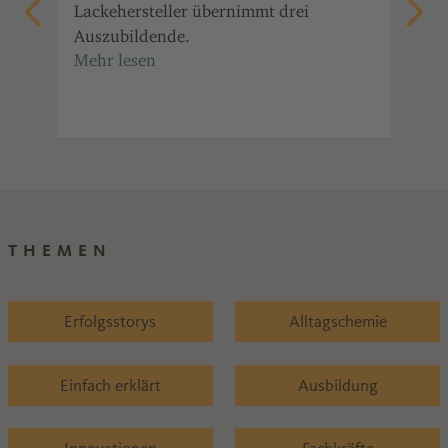
oll
Lackehersteller übernimmt drei
Der
Auszubildende.
Eng
ein
ges
das
THEMEN
Erfolgsstorys
Alltagschemie
Einfach erklärt
Ausbildung