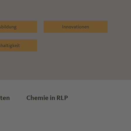
sbildung
Innovationen
haltigkeit
lten
Chemie in RLP