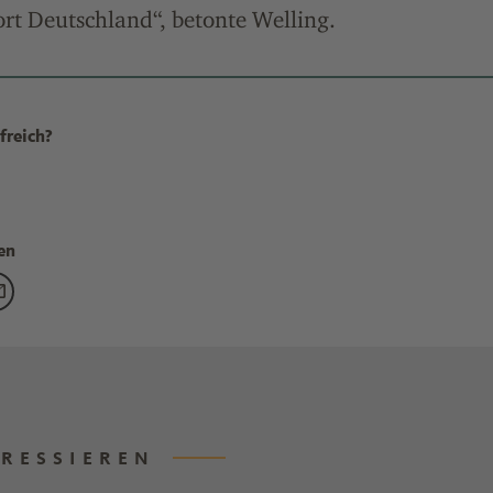
rt Deutschland“, betonte Welling.
freich?
en
nanzminister und VCI hoffen auf mehr Steuereinnahmen durch Wi
g "Finanzminister und VCI hoffen auf mehr Steuereinnahmen dur
eitrag "Finanzminister und VCI hoffen auf mehr Steuereinnahme
Den Beitrag "Finanzminister und VCI hoffen auf mehr Steuerein
ERESSIEREN