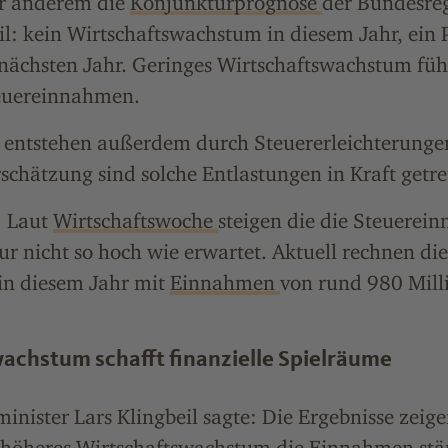
r anderem die
Konjunkturprognose
der Bundesreg
il: kein Wirtschaftswachstum in diesem Jahr, ein 
ächsten Jahr. Geringes Wirtschaftswachstum füh
euereinnahmen.
e entstehen außerdem durch Steuererleichterungen
schätzung sind solche Entlastungen in Kraft getre
: Laut
Wirtschaftswoche
steigen die die Steuerei
r nicht so hoch wie erwartet. Aktuell rechnen di
in diesem Jahr mit
Einnahmen
von rund 980 Mill
achstum schafft finanzielle Spielräume
nister Lars Klingbeil sagte: Die Ergebnisse zeige
höheres Wirtschaftswachstum die Einnahmen stär