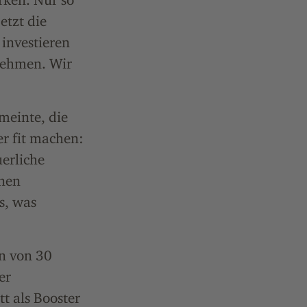
etzt die
investieren
nehmen. Wir
 meinte, die
r fit machen:
erliche
nen
s, was
en von 30
er
t als Booster