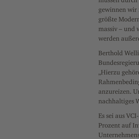
gewinnen wir n
größte Moderni
massiv – und 
werden außerd
Berthold Well
Bundesregieru
„Hierzu gehöre
Rahmenbeding
anzureizen. Un
nachhaltiges W
Es sei aus VCI
Prozent auf I
Unternehmensst