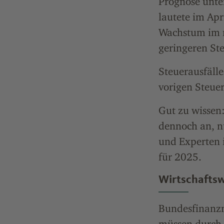
Prognose unte
lautete im Apr
Wachstum im n
geringeren St
Steuerausfäll
vorigen Steuer
Gut zu wissen
dennoch an, nu
und Experten 
für 2025.
Wirtschaftsw
Bundesfinanzmi
müssen durch 