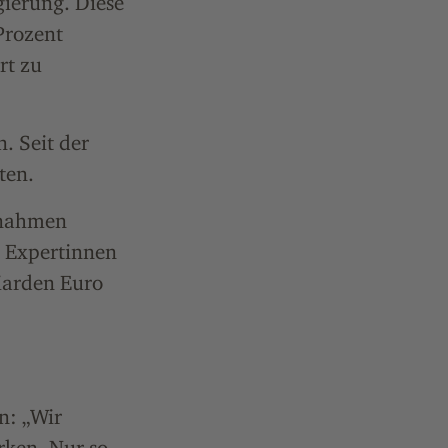
ierung. Diese
Prozent
rt zu
. Seit der
ten.
nnahmen
e Expertinnen
iarden Euro
n: „Wir
ken. Nur so