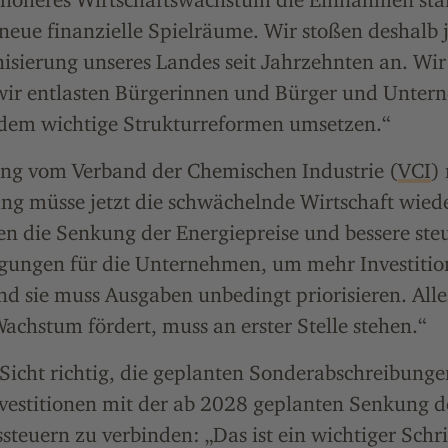
eue finanzielle Spielräume. Wir stoßen deshalb j
sierung unseres Landes seit Jahrzehnten an. Wir 
wir entlasten Bürgerinnen und Bürger und Unter
em wichtige Strukturreformen umsetzen.“
ing vom Verband der Chemischen Industrie (
VCI
)
ng müsse jetzt die schwächelnde Wirtschaft wiede
n die Senkung der Energiepreise und bessere steu
ungen für die Unternehmen, um mehr Investitio
d sie muss Ausgaben unbedingt priorisieren. Alle
achstum fördert, muss an erster Stelle stehen.“
-Sicht richtig, die geplanten Sonderabschreibung
nvestitionen mit der ab 2028 geplanten Senkung d
euern zu verbinden: „Das ist ein wichtiger Schrit