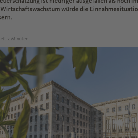
teuerschätzung ist niedriger ausgefallen als noch i
 Wirtschaftswachstum würde die Einnahmesituatio
sern.
zeit 2 Minuten.