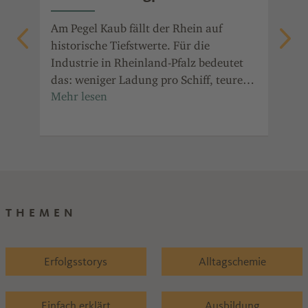
die
Am Pegel Kaub fällt der Rhein auf
Ent
auf
historische Tiefstwerte. Für die
ala
Industrie in Rheinland-Pfalz bedeutet
Prä
it
das: weniger Ladung pro Schiff, teurere
Jah
in
Transporte und Ausweichrouten.
für
Ind
Ref
THEMEN
Erfolgsstorys
Alltagschemie
Einfach erklärt
Ausbildung