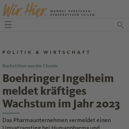
Zum Inhalt springen
☰
Menü öffnen
Zu
POLITIK & WIRTSCHAFT
Nachrichten aus der Chemie
Boehringer Ingelheim
meldet kräftiges
Wachstum im Jahr 2023
Das Pharmaunternehmen vermeldet einen
Umsatzanstieg bei Humanpharma und