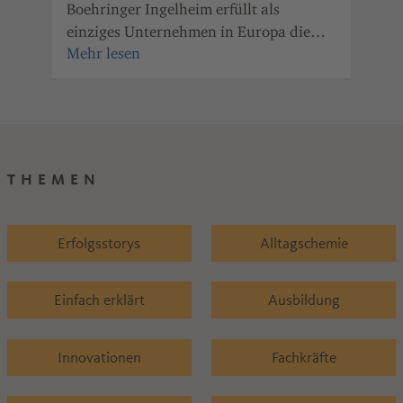
Boehringer Ingelheim erfüllt als
aus
einziges Unternehmen in Europa die
lob
„GreenCanteen“-Kriterien zu 100
inn
Prozent.
THEMEN
Erfolgsstorys
Alltagschemie
Einfach erklärt
Ausbildung
Innovationen
Fachkräfte