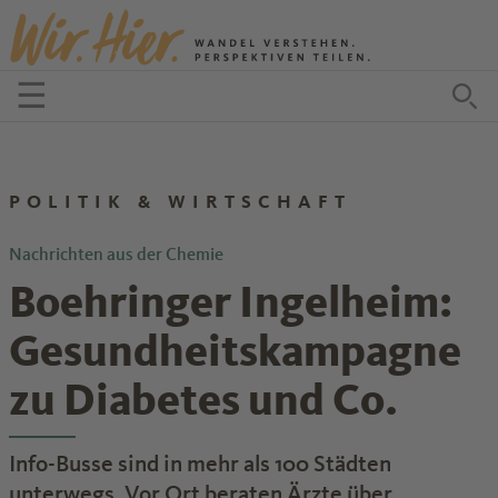
Zum Inhalt springen
☰
Menü öffnen
Zu
POLITIK & WIRTSCHAFT
Nachrichten aus der Chemie
Boehringer Ingelheim:
Gesundheitskampagne
zu Diabetes und Co.
Info-Busse sind in mehr als 100 Städten
unterwegs. Vor Ort beraten Ärzte über