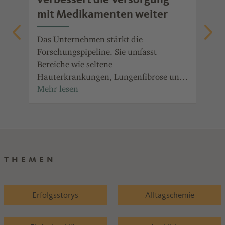
mit Medikamenten weiter
Wie
Soz
Das Unternehmen stärkt die
Forschungspipeline. Sie umfasst
Bereiche wie seltene
Hauterkrankungen, Lungenfibrose und
Onkologie.
THEMEN
Erfolgsstorys
Alltagschemie