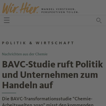
Zum Inhalt springen
☰
Menü öffnen
Zu
POLITIK & WIRTSCHAFT
Nachrichten aus der Chemie
BAVC-Studie ruft Politik
und Unternehmen zum
Handeln auf
Die BAVC-Transformationsstudie "Chemie-
Arbeitswelten 2030" misst den kommenden