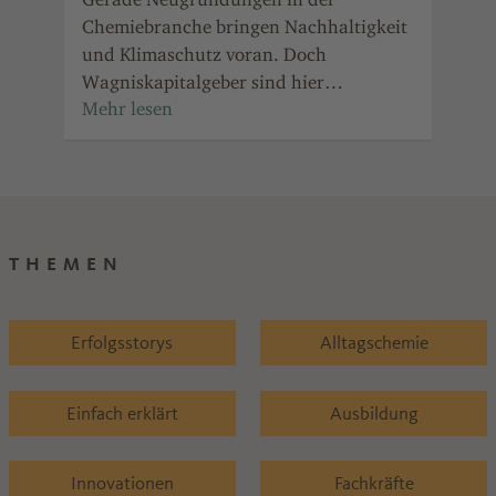
ung.
Chemiebranche bringen Nachhaltigkeit
Lab
und Klimaschutz voran. Doch
ode
Wagniskapitalgeber sind hier
der
zurückhaltend.
stä
THEMEN
Erfolgsstorys
Alltagschemie
Einfach erklärt
Ausbildung
Innovationen
Fachkräfte