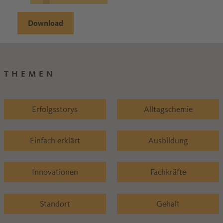
Download
THEMEN
Erfolgsstorys
Alltagschemie
Einfach erklärt
Ausbildung
Innovationen
Fachkräfte
Standort
Gehalt