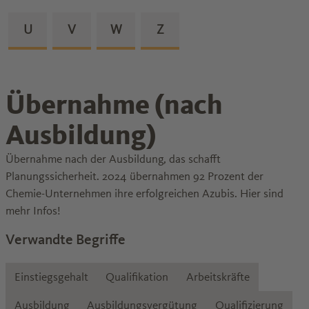
Zu den Glossareinträgen von dem Buchstaben
U
Zu den Glossareinträgen von dem Buchstab
V
Zu den Glossareinträgen von dem B
W
Zu den Glossareinträgen v
Z
Übernahme (nach
Ausbildung)
Übernahme nach der Ausbildung, das schafft
Planungssicherheit. 2024 übernahmen 92 Prozent der
Chemie-Unternehmen ihre erfolgreichen Azubis. Hier sind
mehr Infos!
Verwandte Begriffe
Einstiegsgehalt
Qualifikation
Arbeitskräfte
Ausbildung
Ausbildungsvergütung
Qualifizierung