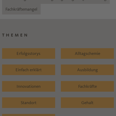
Fachkräftemangel
THEMEN
Erfolgsstorys
Alltagschemie
Einfach erklärt
Ausbildung
Innovationen
Fachkräfte
Standort
Gehalt