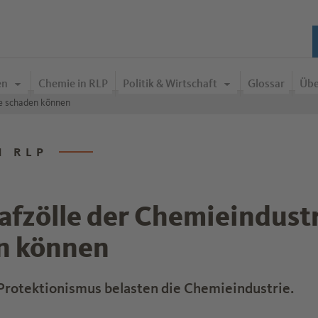
en
Chemie in RLP
Politik & Wirtschaft
Glossar
Übe
ie schaden können
N RLP
afzölle der Chemieindust
n können
 Protektionismus belasten die Chemieindustrie.