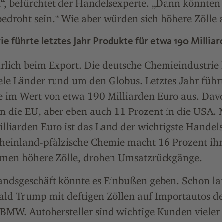
“, befürchtet der Handelsexperte. „Dann könnten
bedroht sein.“ Wie aber würden sich höhere Zölle
e führte letztes Jahr Produkte für etwa 190 Milliar
rlich beim Export. Die deutsche Chemieindustrie l
ele Länder rund um den Globus. Letztes Jahr führt
 im Wert von etwa 190 Milliarden Euro aus. Da
 in die EU, aber eben auch 11 Prozent in die USA.
lliarden Euro ist das Land der wichtigste Handel
rheinland-pfälzische Chemie macht 16 Prozent ihr
men höhere Zölle, drohen Umsatzrückgänge.
andsgeschäft könnte es Einbußen geben. Schon la
ald Trump mit deftigen Zöllen auf Importautos d
BMW. Autohersteller sind wichtige Kunden vieler