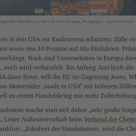
wigshafen Pfalz Rhein aus der Luft. Foto: Schepers_Photography - stock.adobe.com
men in den USA vor Konkurrenz schützen: Zölle v
rte sowie von 10 Prozent auf Alu-Einfuhren. Präs
 verhängt. Noch sind Unternehmen in Europa da
noch wird verhandelt. Bis Anfang Juni läuft die 
A dann Ernst, will die EU im Gegenzug Jeans, W
on-Motorräder „made in USA“ mit höheren Zöllen
nell zu einem Handelskrieg mit mehr Zollerhöhun
ndustrie mache man sich daher „sehr große Sorge
, Leiter Außenwirtschaft beim
Verband der Chem
ankfurt. „Eskaliert der Handelsstreit, wird die Ch