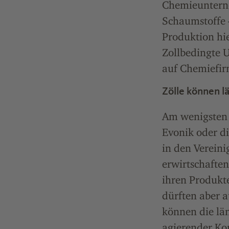
Chemieunterne
Schaumstoffe –
Produktion hie
Zollbedingte 
auf Chemiefir
Zölle können 
Am wenigsten 
Evonik oder d
in den Verein
erwirtschafte
ihren Produkt
dürften aber 
können die lä
agierender Ko