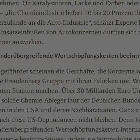
hmen. Ob Katalysatoren, Lacke und Farben oder
 „die Chemieindustrie liefert 10 bis 20 Prozent i
rzulande an die Auto-Industrie“, schätzt Experte
Umsatzeinbußen von Autokonzernen dürften sich 
men auswirken.
länderübergreifende Wertschöpfungsketten beeint
gefährdet scheinen die Geschäfte, die Konzerne 
ie Freudenberg Gruppe mit ihren Fabriken und We
igten Staaten machen. Über 30 Milliarden Euro U
n solche Chemie-Ableger laut der Deutschen Bund
en in den USA und deren Nachbarstaaten. Ganz a
auch diese US-Dependancen nicht bleiben. Denn h
nderübergreifenden Wertschöpfungsketten interna
nzerne beeinträchtigen: indem sie Vorprodukte a