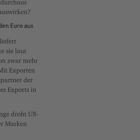
 durchaus
 auswirken?
den Euro aus
iefert
e sie laut
von zwar mehr
 Mit Exporten
spartner der
es Exports in
nge droht US-
er Marken