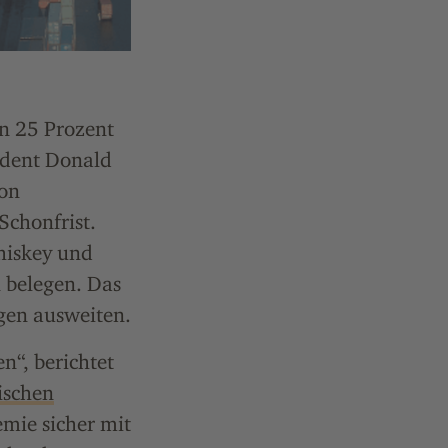
on 25 Prozent
ident Donald
von
Schonfrist.
hiskey und
 belegen. Das
gen ausweiten.
n“, berichtet
ischen
emie sicher mit