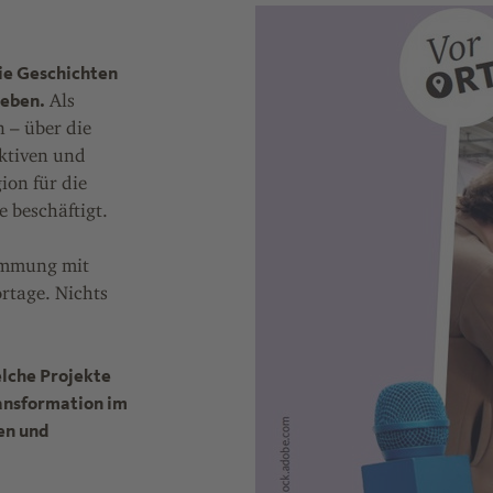
ie Geschichten
geben.
Als
 – über die
ktiven und
ion für die
e beschäftigt.
timmung mit
ortage. Nichts
elche Projekte
ransformation im
en und