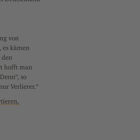
ung von
e, es kämen
n den
t hofft man
„Denn“, so
ur Verlierer.“
tieren,
.