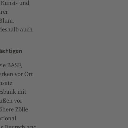
 Kunst- und
hrer
 Blum.
deshalb auch
rächtigen
wie BASF,
rken vor Ort
msatz
esbank mit
ußen vor
öhere Zölle
tional
us Deutschland