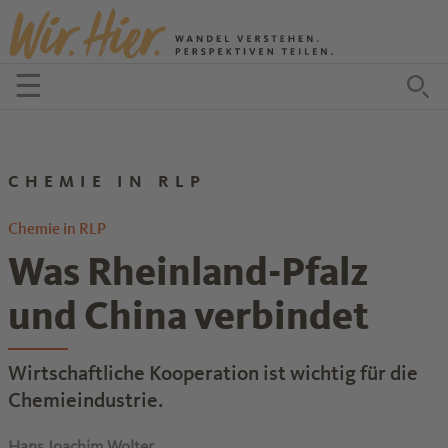
Zum Inhalt springen
☰
Menü öffnen
Zu
CHEMIE IN RLP
Chemie in RLP
Was Rheinland-Pfalz
und China verbindet
Wirtschaftliche Kooperation ist wichtig für die
Chemieindustrie.
Hans Joachim Wolter