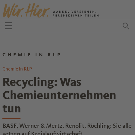
Zum Inhalt springen
☰
Menü öffnen
Zu
CHEMIE IN RLP
Chemie in RLP
Recycling: Was
Chemieunternehmen
tun
BASF, Werner & Mertz, Renolit, Röchling: Sie alle
setzen auf Kreislaufwirtschaft.