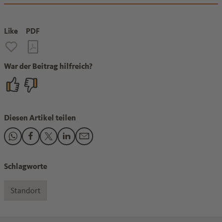
Like
PDF
War der Beitrag hilfreich?
Diesen Artikel teilen
Den Beitrag "Rheinland-pfälzische Landesregierung zu Gast 
Den Beitrag "Rheinland-pfälzische Landesregierung zu 
Den Beitrag "Rheinland-pfälzische Landesregierung
Den Beitrag "Rheinland-pfälzische Landesregi
Den Beitrag "Rheinland-pfälzische Lande
Schlagworte
Standort