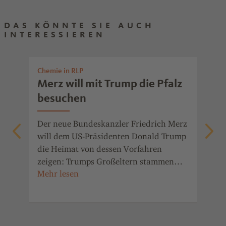
DAS KÖNNTE SIE AUCH
INTERESSIEREN
Chemie in RLP
Nac
Merz will mit Trump die Pfalz
St
besuchen
Bu
Gr
Der neue Bundeskanzler Friedrich Merz
will dem US-Präsidenten Donald Trump
e
Das
die Heimat von dessen Vorfahren
ver
zeigen: Trumps Großeltern stammen
d
ank
aus dem Winzerdorf Kallstadt an der
 der
Inv
Weinstraße.
Wac
ab 
he
wir