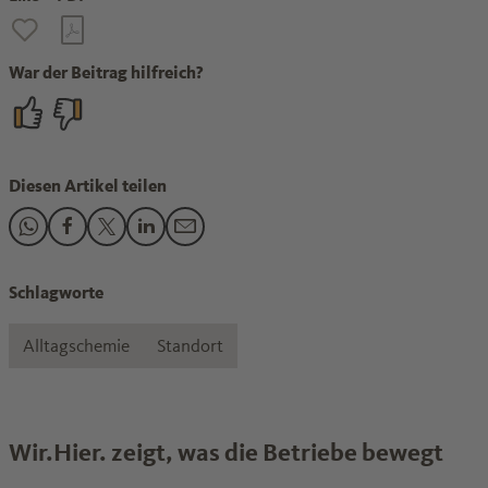
War der Beitrag hilfreich?
Diesen Artikel teilen
Den Beitrag "Mendig" teilen auf WhatsApp
Den Beitrag "Mendig" teilen auf Facebook
Den Beitrag "Mendig" teilen auf X
Den Beitrag "Mendig" teilen auf LinkedIn
Den Beitrag "Mendig" teilen per E-Mail
Schlagworte
Alltagschemie
Standort
Wir.Hier. zeigt, was die Betriebe bewegt