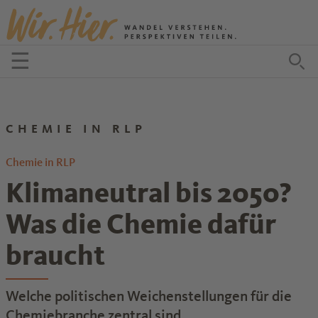
Zum Inhalt springen
☰
Menü öffnen
Zu
CHEMIE IN RLP
Chemie in RLP
Klimaneutral bis 2050?
Was die Chemie dafür
braucht
Welche politischen Weichenstellungen für die
Chemiebranche zentral sind.