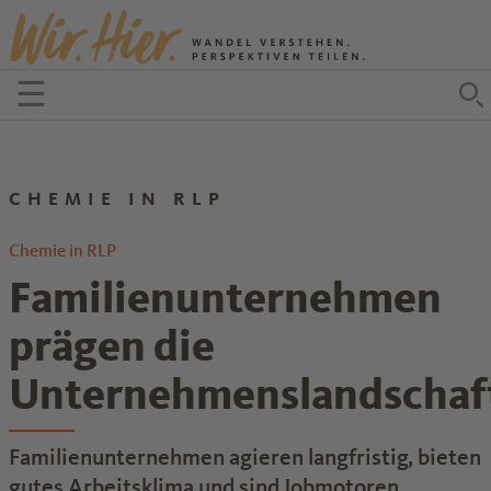
Zum Inhalt springen
☰
Menü öffnen
Z
CHEMIE IN RLP
Chemie in RLP
Familienunternehmen
prägen die
Unternehmenslandschaf
Familienunternehmen agieren langfristig, bieten
gutes Arbeitsklima und sind Jobmotoren.