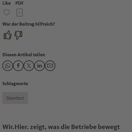
Like
PDF
War der Beitrag hilfreich?
Diesen Artikel teilen
Den Beitrag "„Entlastung bei Bürokratie“" teilen auf Whats
Den Beitrag "„Entlastung bei Bürokratie“" teilen auf F
Den Beitrag "„Entlastung bei Bürokratie“" teilen a
Den Beitrag "„Entlastung bei Bürokratie“" tei
Den Beitrag "„Entlastung bei Bürokratie
Schlagworte
Standort
Wir.Hier. zeigt, was die Betriebe bewegt