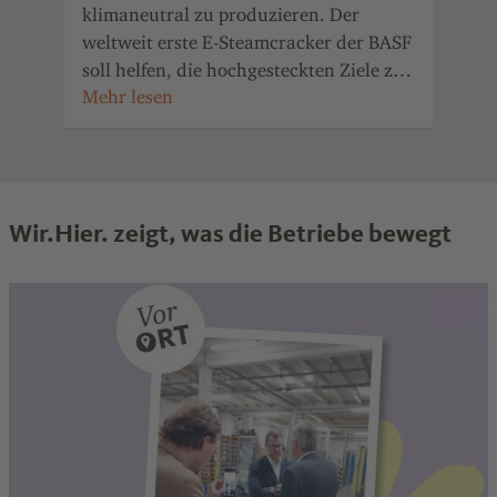
Sch
klimaneutral zu produzieren. Der
kön
weltweit erste E-Steamcracker der BASF
Roh
soll helfen, die hochgesteckten Ziele zu
we
erreichen.
Wir.Hier. zeigt, was die Betriebe bewegt