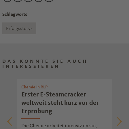
Den Beitrag "Elektrischer Steamscracker in Ludwigshafen ge
Den Beitrag "Elektrischer Steamscracker in Ludwigshafe
Den Beitrag "Elektrischer Steamscracker in Ludwigs
Den Beitrag "Elektrischer Steamscracker in L
Den Beitrag "Elektrischer Steamscracker
Schlagworte
Erfolgsstorys
DAS KÖNNTE SIE AUCH
INTERESSIEREN
Chemie in RLP
Nac
n
Erster E-Steamcracker
BA
weltweit steht kurz vor der
re
Erprobung
er
Dur
rec
Die Chemie arbeitet intensiv daran,