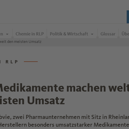
en
Chemie in RLP
Politik & Wirtschaft
Glossar
Übe
eit den meisten Umsatz
N RLP
Medikamente machen wel
isten Umsatz
Abbvie, zwei Pharmaunternehmen mit Sitz in Rheinla
 Herstellern besonders umsatzstarker Medikamente