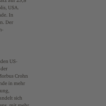
atz auf 25,8
lis, USA.
de. In
n. Der
h-
rden US-
 der
Morbus Crohn
nde in mehr
hung,
andelt sich
ens, mit mehr