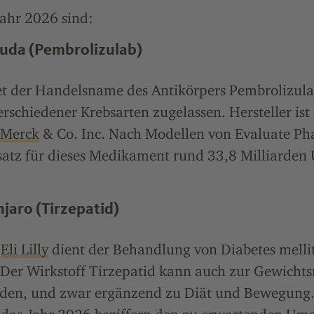
Jahr 2026 sind:
truda (Pembrolizulab)
t der Handelsname des Antikörpers Pembrolizulab
schiedener Krebsarten zugelassen. Hersteller ist
Merck
& Co. Inc. Nach Modellen von Evaluate Ph
atz für dieses Medikament rund 33,8 Milliarden 
jaro (Tirzepatid)
n
Eli Lilly
dient der Behandlung von Diabetes mellit
Der Wirkstoff Tirzepatid kann auch zur Gewichts
rden, und zwar ergänzend zu Diät und Bewegung.