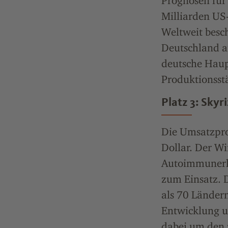
Prognosen für
Milliarden US-
Weltweit besc
Deutschland a
deutsche Haup
Produktionsst
Platz 3: Skyri
Die Umsatzpro
Dollar. Der W
Autoimmunerkr
zum Einsatz. 
als 70 Länder
Entwicklung un
dabei um den 