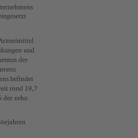
nternehmens
eingesetzt
Arzneimittel
ankungen und
menten der
rrenz
ns befindet
eit rund 19,7
6 der zehn
Vorjahren