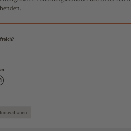
chenden.
freich?
en
ese Medikamente machen weltweit den meisten Umsatz" teilen a
g "Diese Medikamente machen weltweit den meisten Umsatz" tei
eitrag "Diese Medikamente machen weltweit den meisten Umsatz
Den Beitrag "Diese Medikamente machen weltweit den meisten Um
Innovationen