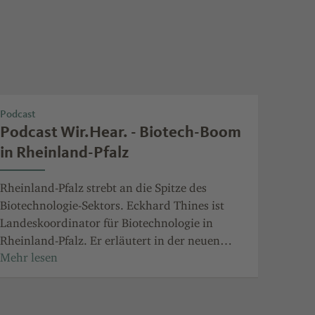
Podcast
Podcast Wir.Hear. - Biotech-Boom
in Rheinland-Pfalz
Rheinland-Pfalz strebt an die Spitze des
Biotechnologie-Sektors. Eckhard Thines ist
Landeskoordinator für Biotechnologie in
Rheinland-Pfalz. Er erläutert in der neuen
Folge des Podcasts Wir. Hear., wie die Region
durch gezielte Investitionen und strategische
Bildungsinitiativen bis 2031 zu einem
führenden Standort werden soll.