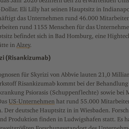
 das Jahr 2026 beziffern den zu erwartenden Ums
Dollar. Eli Lilly hat seinen Hauptsitz in Indianapo
häftigt das Unternehmen rund 46.000 Mitarbeiten
rbeiten rund 1155 Menschen für das Unternehme
tsitz befindet sich in Bad Homburg, eine Hightec
ätte in
Alzey
.
zi (
Risankizumab
)
gnosen für Skyrizi von Abbvie lauten 21,0 Millia
irkstoff Risankizumab kommt bei der Behandlung
ankung Psiorasis (Schuppenflechte) sowie bei 
Das
US-Unternehmen
hat rund 55.000 Mitarbeite
n. Der deutsche Hauptsitz in in Wiesbaden. Forsc
d Produktion finden in Ludwigshafen statt. Es h
zweitgrößten Forschungsstandort des Unternehm