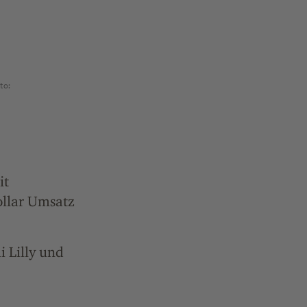
to:
it
ollar Umsatz
i Lilly und