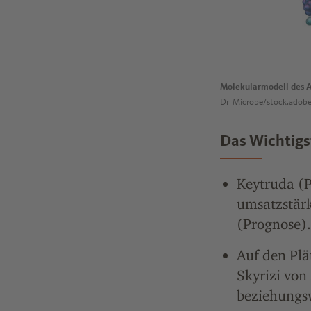
Molekularmodell des 
Dr_Microbe/stock.adob
Das Wichtigst
Keytruda (
umsatzstär
(Prognose).
Auf den Plä
Skyrizi von
beziehungsw