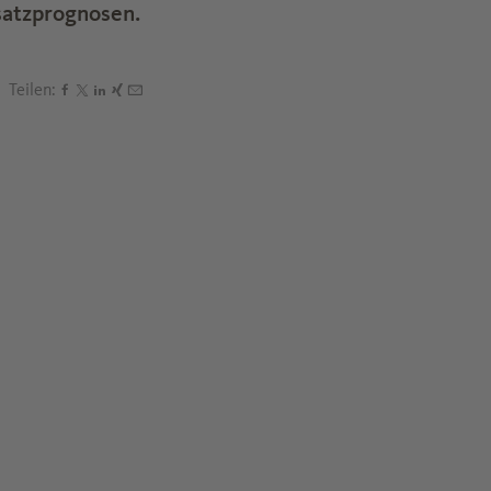
satzprognosen.
Teilen:
Den Beitrag "Diese Medikamente machen weltweit den 
Den Beitrag "Diese Medikamente machen weltweit den
Den Beitrag "Diese Medikamente machen weltweit d
Den Beitrag "Diese Medikamente machen weltwei
Den Beitrag "Diese Medikamente machen weltw