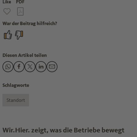
Like
PDF
War der Beitrag hilfreich?
Diesen Artikel teilen
Den Beitrag "Corona mischt Chemie-Betriebe auf" teilen au
Den Beitrag "Corona mischt Chemie-Betriebe auf" teile
Den Beitrag "Corona mischt Chemie-Betriebe auf" 
Den Beitrag "Corona mischt Chemie-Betriebe 
Den Beitrag "Corona mischt Chemie-Betr
Schlagworte
Standort
Wir.Hier. zeigt, was die Betriebe bewegt