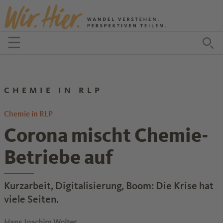
Zum Inhalt springen
☰
Menü öffnen
Zu
CHEMIE IN RLP
Chemie in RLP
Corona mischt Chemie-
Betriebe auf
Kurzarbeit, Digitalisierung, Boom: Die Krise hat
viele Seiten.
Hans Joachim Wolter