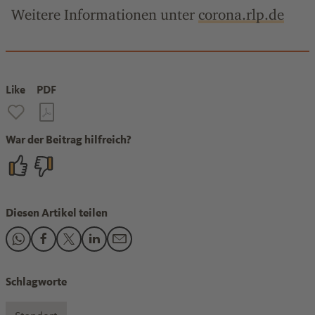
Weitere Informationen unter
corona.rlp.de
Like
PDF
War der Beitrag hilfreich?
Diesen Artikel teilen
Den Beitrag "Corona-Impfung: Was der Arbeitgeber wissen d
Den Beitrag "Corona-Impfung: Was der Arbeitgeber wiss
Den Beitrag "Corona-Impfung: Was der Arbeitgeber
Den Beitrag "Corona-Impfung: Was der Arbeit
Den Beitrag "Corona-Impfung: Was der A
Schlagworte