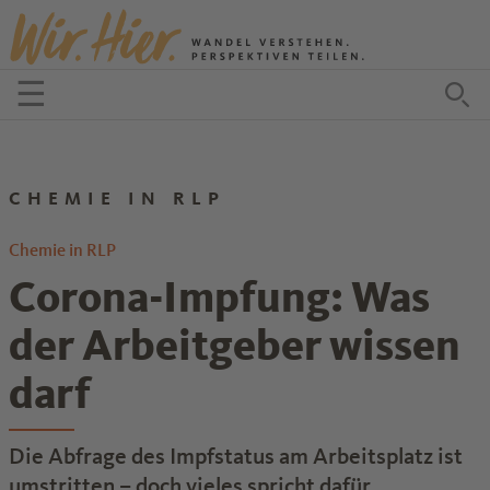
Zum Inhalt springen
☰
Menü öffnen
Zu
CHEMIE IN RLP
Chemie in RLP
Corona-Impfung: Was
der Arbeitgeber wissen
darf
Die Abfrage des Impfstatus am Arbeitsplatz ist
umstritten – doch vieles spricht dafür.