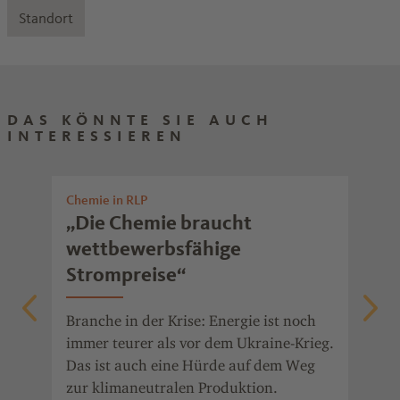
Standort
DAS KÖNNTE SIE AUCH
INTERESSIEREN
Chemie in RLP
Nac
„Die Chemie braucht
Al
wettbewerbsfähige
Br
Strompreise“
ih
Branche in der Krise: Energie ist noch
Die
immer teurer als vor dem Ukraine-Krieg.
Brü
Das ist auch eine Hürde auf dem Weg
Bun
zur klimaneutralen Produktion.
geg