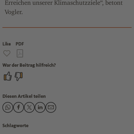
Erreichen unserer Klimaschutzziele“, betont
Vogler.
Like
PDF
War der Beitrag hilfreich?
Diesen Artikel teilen
Den Beitrag "Chemieverbände fordern Industrie-Initiative" 
Den Beitrag "Chemieverbände fordern Industrie-Initiati
Den Beitrag "Chemieverbände fordern Industrie-Init
Den Beitrag "Chemieverbände fordern Industri
Den Beitrag "Chemieverbände fordern Ind
Schlagworte