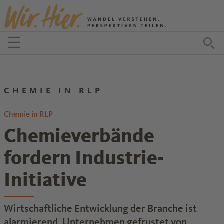
Zum Inhalt springen
☰
Menü öffnen
Zu
CHEMIE IN RLP
Chemie in RLP
Chemieverbände
fordern Industrie-
Initiative
Wirtschaftliche Entwicklung der Branche ist
alarmierend. Unternehmen gefrustet von