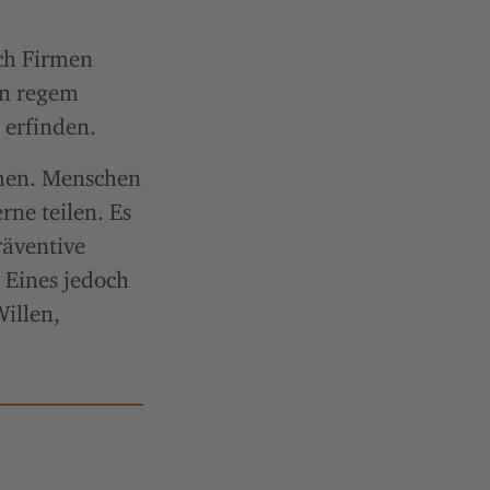
ch Firmen
in regem
erfinden.
mmen. Menschen
rne teilen. Es
räventive
 Eines jedoch
illen,