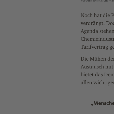
Fördern lohnt sich:
Mart
Noch hat die 
verdrängt. Doc
Agenda stehen.
Chemieindustr
Tarifvertrag g
Die Mühen der 
Austausch mit
bietet das De
allen wichtig
„Menschen