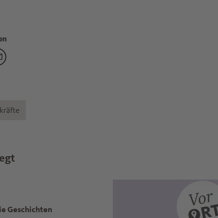
en
tern als Chance sehen“" teilen auf Facebook
 "„Altern als Chance sehen“" teilen auf X
eitrag "„Altern als Chance sehen“" teilen auf LinkedIn
Den Beitrag "„Altern als Chance sehen“" teilen per E-Mail
kräfte
wegt
ie Geschichten