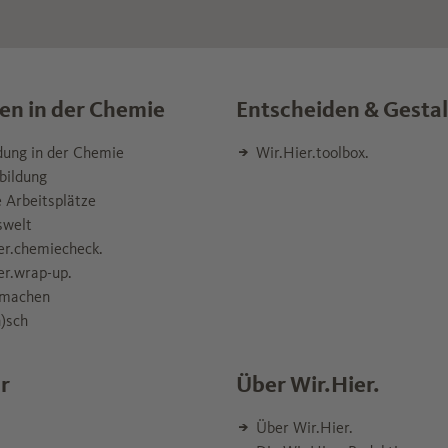
en in der Chemie
Entscheiden & Gesta
dung in der Chemie
Wir.Hier.toolbox.
bildung
 Arbeitsplätze
swelt
er.chemiecheck.
er.wrap-up.
machen
)sch
r
Über Wir.Hier.
Über Wir.Hier.