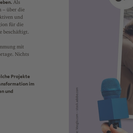
geben.
Als
 – über die
ktiven und
ion für die
e beschäftigt.
timmung mit
ortage. Nichts
elche Projekte
ransformation im
en und