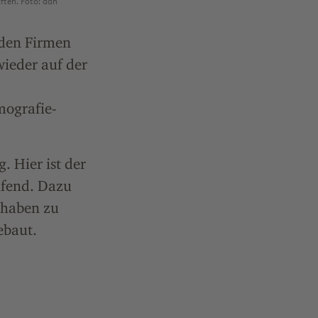
ften. Foto: ddn
 den Firmen
wieder auf der
mografie-
. Hier ist der
ifend. Dazu
 haben zu
ebaut.