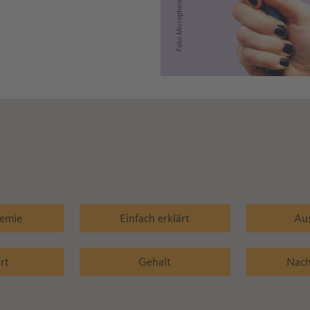
hemie
Einfach erklärt
Au
rt
Gehalt
Nach