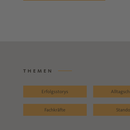
THEMEN
Erfolgsstorys
Alltagsc
Fachkräfte
Stando