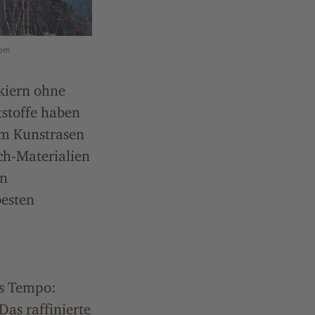
com
kiern ohne
stoffe haben
om Kunstrasen
ch-Materialien
en
besten
es Tempo:
as raffinierte