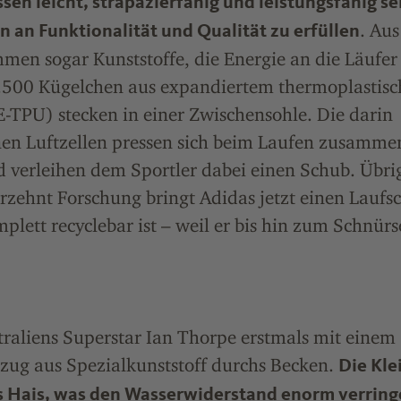
sen leicht, strapazierfähig und leistungsfähig se
. Au
 an Funktionalität und Qualität zu erfüllen
men sogar Kunststoffe, die Energie an die Läufer
2.500 Kügelchen aus expandiertem thermoplastis
-TPU) stecken in einer Zwischensohle. Die darin
nen Luftzellen pressen sich beim Laufen zusamme
d verleihen dem Sportler dabei einen Schub. Übri
rzehnt Forschung bringt Adidas jetzt einen Laufs
plett recyclebar ist – weil er bis hin zum Schnür
traliens Superstar Ian Thorpe erstmals mit einem
ug aus Spezialkunststoff durchs Becken.
Die Kle
s Hais, was den Wasserwiderstand enorm verring