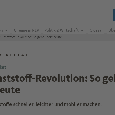
en
Chemie in RLP
Politik & Wirtschaft
Glossar
Übe
Kunststoff-Revolution: So geht Sport heute
M ALLTAG
lärt
ststoff-Revolution: So ge
heute
toffe schneller, leichter und mobiler machen.