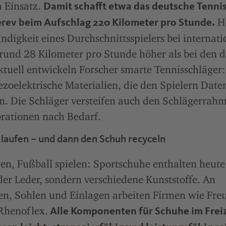
m Einsatz.
Damit schafft etwa das deutsche Tenni
He
rev beim Aufschlag 220 Kilometer pro Stunde.
digkeit eines Durchschnittsspielers bei internat
rund 28 Kilometer pro Stunde höher als bei den 
tuell entwickeln Forscher smarte Tennisschläger:
zoelektrische Materialien, die den Spielern Daten
rn. Die Schläger versteifen auch den Schlägerrah
brationen nach Bedarf.
, laufen – und dann den Schuh recyceln
en, Fußball spielen: Sportschuhe enthalten heut
er Leder, sondern verschiedene Kunststoffe. An
en, Sohlen und Einlagen arbeiten Firmen wie Fre
Rhenoflex.
Alle Komponenten für Schuhe im Freiz