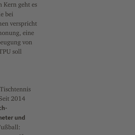
 Kern geht es
e bei
en verspricht
honung, eine
rbeugung von
TPU soll
Tischtennis
 Seit 2014
ch-
meter und
ußball: