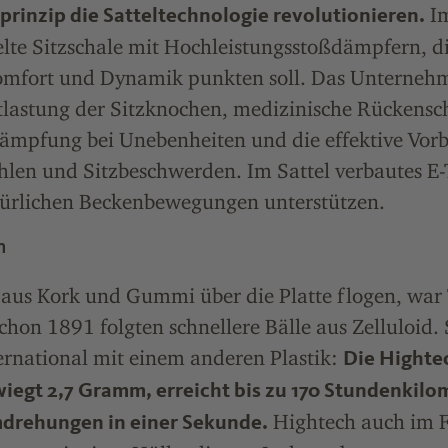
Im
prinzip die Satteltechnologie revolutionieren.
lte Sitzschale mit Hochleistungsstoßdämpfern, di
mfort und Dynamik punkten soll. Das Unternehm
ntlastung der Sitzknochen, medizinische Rückensc
Dämpfung bei Unebenheiten und die effektive Vo
hlen und Sitzbeschwerden. Im Sattel verbautes E-
ürlichen Beckenbewegungen unterstützen.
n
 aus Kork und Gummi über die Platte flogen, war 
chon 1891 folgten schnellere Bälle aus Zelluloid.
ernational mit einem anderen Plastik:
Die Highte
iegt 2,7 Gramm, erreicht bis zu 170 Stundenkilo
Hightech auch im F
mdrehungen in einer Sekunde.