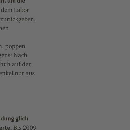
in, um die
s dem Labor
 zurückgeben.
chen
n, poppen
gens: Nach
chuh auf den
senkel nur aus
idung glich
Bis 2009
erte.