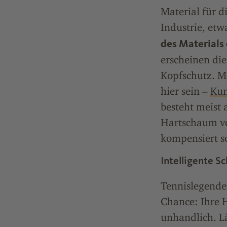
Material für 
Industrie, et
des Materials 
erscheinen die
Kopfschutz. Mö
hier sein –
Kun
besteht meist 
Hartschaum ve
kompensiert so
Intelligente S
Tennislegende
Chance: Ihre 
unhandlich. Lä