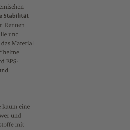
hemischen
e Stabilität
 Rennen
lle und
 das Material
ofihelme
rd EPS-
und
e kaum eine
hwer und
stoffe mit