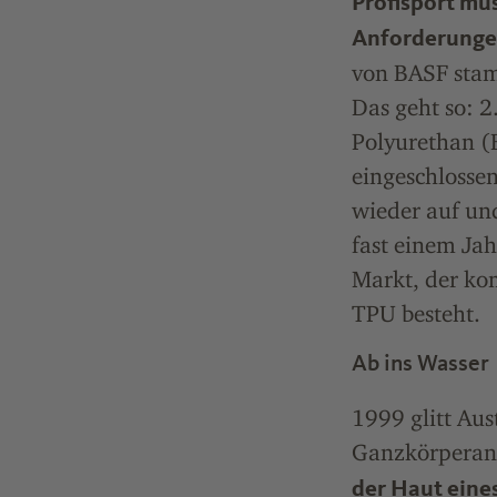
Profisport müs
Anforderungen
von BASF stam
Das geht so: 
Polyurethan (E
eingeschlosse
wieder auf un
fast einem Jah
Markt, der kom
TPU besteht.
Ab ins Wasser
1999 glitt Aus
Ganzkörperanz
der Haut eine