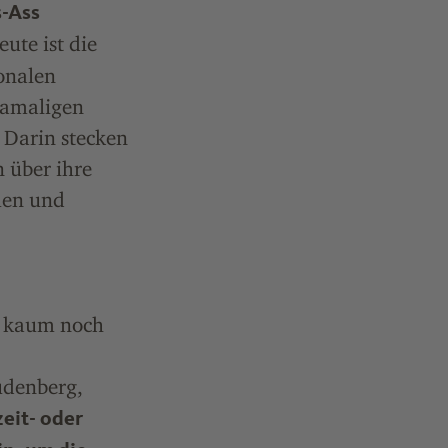
s-Ass
ute ist die
ionalen
damaligen
 Darin stecken
 über ihre
men und
e kaum noch
udenberg,
eit- oder