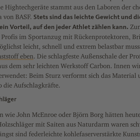
die Hightechgeräte stammt aus den Laboren der c
wa von BASF.
Stets sind das leichte Gewicht und di
Zum
ein Vorteil, auf den jeder Athlet zählen kann.
 Profis im Sportanzug mit Rückenprotektoren, Bri
glichst leicht, schnell und extrem belastbar muss
ststoff eben
. Die schlagfeste Außenschale der Pr
aus dem sehr leichten Werkstoff Carbon. Innen wi
rwendet: Beim Sturz verformt sich das Material 
 die Aufschlagkräfte.
chläger
n wie John McEnroe oder Björn Borg hätten heut
Holzschläger mit Saiten aus Naturdarm waren sc
ngst sind federleichte kohlefaserverstärkte Kunst