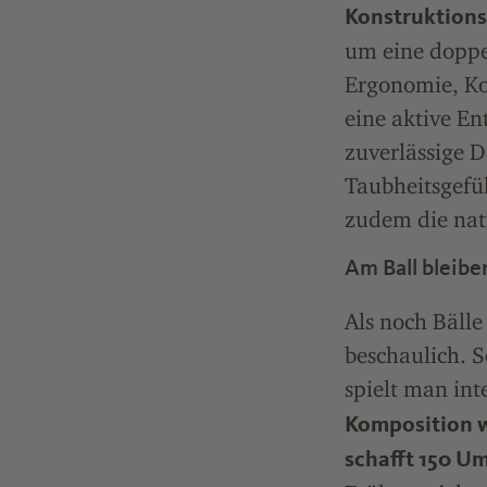
Konstruktions
um eine doppe
Ergonomie, Ko
eine aktive E
zuverlässige 
Taubheitsgefü
zudem die nat
Am Ball bleibe
Als noch Bälle
beschaulich. S
spielt man int
Komposition w
schafft 150 U