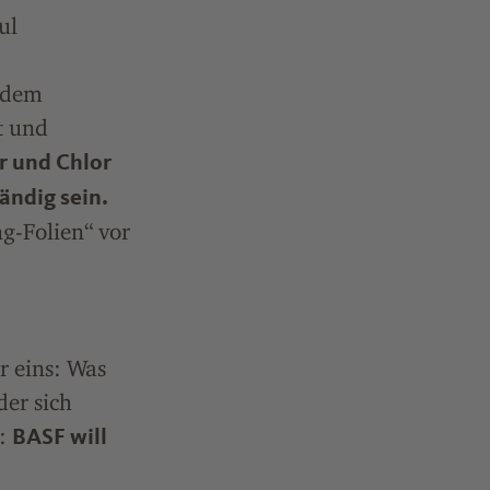
ul
jedem
t und
r und Chlor
ändig sein.
ng-Folien“ vor
r eins: Was
der sich
t:
BASF will