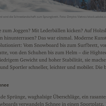
 wird die Schneelandschaft zum Sprungbrett. Foto: Dmytro Vietrov/stock.adobe.
 zum Joggen? Mit Lederbällen kicken? Auf Holzs
en hinunterrasen? Das war einmal. Moderne Kunst
olutioniert: Vom Snowboard bis zum Surfbrett, v
atte, von den Schuhen bis zum Helm – die Highte
iedrigem Gewicht und hoher Stabilität, sie mach
und Sportler schneller, leichter und mobiler. Die 
chnee
e Sprünge, waghalsige Überschläge, ein rasant
wboards verwandeln Schnee in einen Sportplatz. D