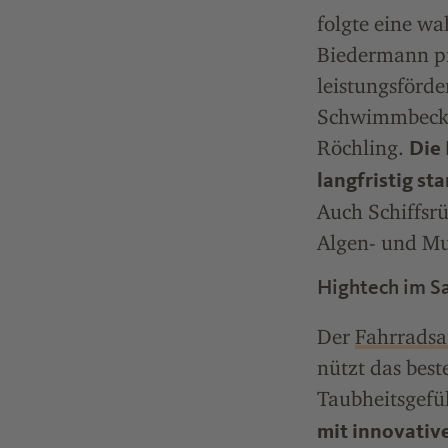
folgte eine wa
Biedermann pr
leistungsförde
Schwimmbecken
Röchling.
Die
langfristig st
Auch Schiffsrü
Algen- und Mu
Hightech im Sa
Der
Fahrradsa
nützt das best
Taubheitsgefühl
mit innovativ