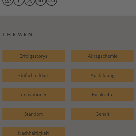
Den Beitrag "Im Fokus: Arbeiten – aber anders" teilen auf 
Den Beitrag "Im Fokus: Arbeiten – aber anders" teilen 
Den Beitrag "Im Fokus: Arbeiten – aber anders" te
Den Beitrag "Im Fokus: Arbeiten – aber ander
Den Beitrag "Im Fokus: Arbeiten – aber 
THEMEN
Erfolgsstorys
Alltagschemie
Einfach erklärt
Ausbildung
Innovationen
Fachkräfte
Standort
Gehalt
Nachhaltigkeit