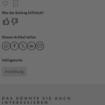
War der Beitrag hilfreich?
Diesen Artikel teilen
Den Beitrag "Berufsausbildung schützt am besten vor Arbeit
Den Beitrag "Berufsausbildung schützt am besten vor Ar
Den Beitrag "Berufsausbildung schützt am besten v
Den Beitrag "Berufsausbildung schützt am bes
Den Beitrag "Berufsausbildung schützt a
Schlagworte
Ausbildung
DAS KÖNNTE SIE AUCH
INTERESSIEREN