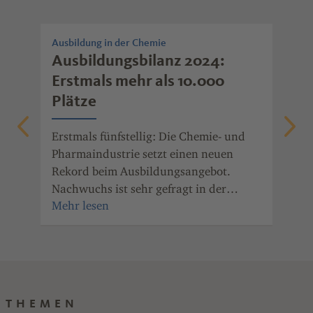
Ausbildung in der Chemie
Aus
Ausbildungsbilanz 2024:
Au
Erstmals mehr als 10.000
be
Plätze
In 
ger
Erstmals fünfstellig: Die Chemie- und
Aus
d
Pharmaindustrie setzt einen neuen
und
Rekord beim Ausbildungsangebot.
wei
Nachwuchs ist sehr gefragt in der
Nac
und
Branche, und die Übernahmechancen
Per
ne
sind hervorragend.
THEMEN