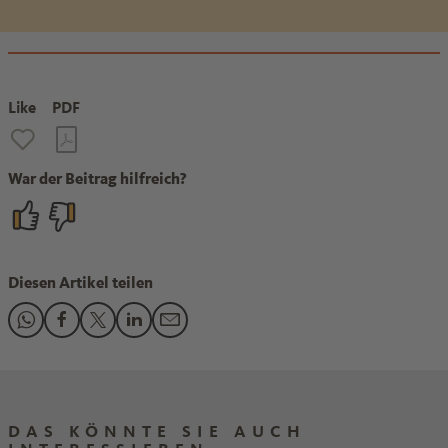
Like
PDF
War der Beitrag hilfreich?
Diesen Artikel teilen
Den Beitrag "Schmierstoffe für die Energiewende" teilen au
Den Beitrag "Schmierstoffe für die Energiewende" teile
Den Beitrag "Schmierstoffe für die Energiewende" 
Den Beitrag "Schmierstoffe für die Energiewe
Den Beitrag "Schmierstoffe für die Ener
DAS KÖNNTE SIE AUCH