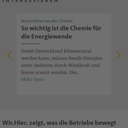
INTERESSIEREN
Nachrichten aus der Chemie
Che
en
So wichtig ist die Chemie für
Kl
ee
die Energiewende
Ch
Damit Deutschland klimaneutral
In 
werden kann, müssen fossile Energien
kli
unter anderem durch Windkraft und
Che
für
Sonne ersetzt werden. Die
das
"
Chemieunternehmen sind entscheidend
Ver
 sie
dafür, dass dieser Weg gelingt. Drei
sel
Beispiele zeigen, wie Produkte aus der
das
Chemie die Wende ermöglichen.
Wir.Hier. zeigt, was die Betriebe bewegt