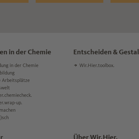
en in der Chemie
Entscheiden & Gesta
dung in der Chemie
Wir.Hier.toolbox.
bildung
 Arbeitsplätze
swelt
er.chemiecheck.
er.wrap-up.
machen
)sch
r
Über Wir.Hier.