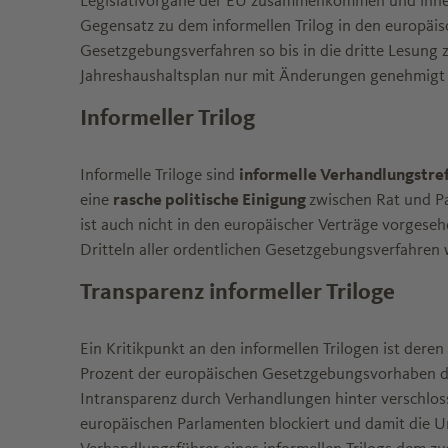
Legislativorgane der EU zusammenkommen und innerh
Gegensatz zu dem informellen Trilog in den europäis
Gesetzgebungsverfahren so bis in die dritte Lesung 
Jahreshaushaltsplan nur mit Änderungen genehmigt
Informeller Trilog
Informelle Triloge sind
informelle Verhandlungstre
eine
rasche politische Einigung
zwischen Rat und Pa
ist auch nicht in den europäischer Verträge vorgesehe
Dritteln aller ordentlichen Gesetzgebungsverfahren w
Transparenz informeller Triloge
Ein Kritikpunkt an den informellen Trilogen ist deren
Prozent der europäischen Gesetzgebungsvorhaben der 
Intransparenz durch Verhandlungen hinter verschlos
europäischen Parlamenten blockiert und damit die Un