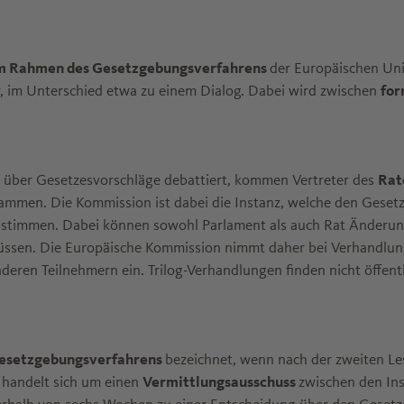
im Rahmen des Gesetzgebungsverfahrens
der Europäischen Uni
r, im Unterschied etwa zu einem Dialog. Dabei wird zwischen
for
 über Gesetzesvorschläge debattiert, kommen Vertreter des
Rat
ammen. Die Kommission ist dabei die Instanz, welche den Geset
bstimmen. Dabei können sowohl Parlament als auch Rat Änderung
üssen. Die Europäische Kommission nimmt daher bei Verhandlunge
ren Teilnehmern ein. Trilog-Verhandlungen finden nicht öffentli
 Gesetzgebungsverfahrens
bezeichnet, wenn nach der zweiten Le
 handelt sich um einen
Vermittlungsausschuss
zwischen den Inst