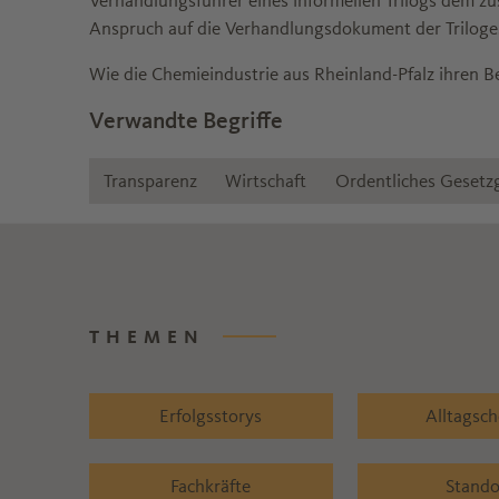
Verhandlungsführer eines informellen Trilogs dem z
Anspruch auf die Verhandlungsdokument der ­Triloge. 
Wie die Chemieindustrie aus Rheinland-Pfalz ihren Bei
Verwandte Begriffe
Transparenz
Wirtschaft
Ordentliches Gesetz
THEMEN
Erfolgsstorys
Alltagsc
Fachkräfte
Stando