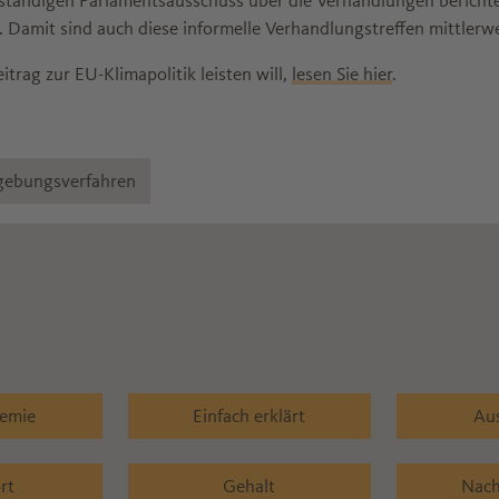
uständigen Parlamentsausschuss über die Verhandlungen bericht
Damit sind auch diese informelle Verhandlungstreffen mittlerweil
trag zur EU-Klimapolitik leisten will,
lesen Sie hier
.
gebungsverfahren
hemie
Einfach erklärt
Au
rt
Gehalt
Nach