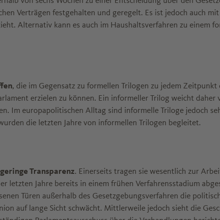
alb von sechs Wochen zu einer Entscheidung über den Gesetze
chen Verträgen festgehalten und geregelt. Es ist jedoch auch m
zieht. Alternativ kann es auch im Haushaltsverfahren zu einem 
ffen
, die im Gegensatz zu formellen Trilogen zu jedem Zeitpunkt d
rlament erzielen zu können. Ein informeller Trilog weicht dah
n. Im europapolitischen Alltag sind informelle Triloge jedoch seh
urden die letzten Jahre von informellen Trilogen begleitet.
geringe Transparenz
. Einerseits tragen sie wesentlich zur Arb
letzten Jahre bereits in einem frühen Verfahrensstadium abgesc
senen Türen außerhalb des Gesetzgebungsverfahren die politisc
ion auf lange Sicht schwächt. Mittlerweile jedoch sieht die Ges