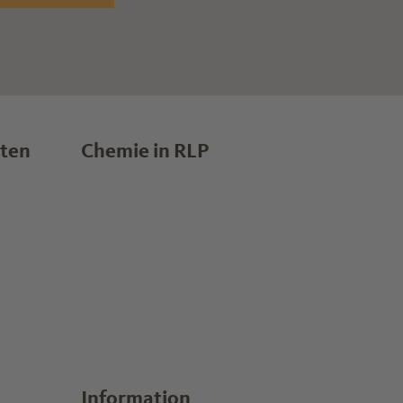
lten
Chemie in RLP
Information