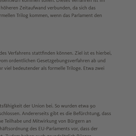
sentwurf kommen sollen. Dieses Verfahren ist im
it höheren Zeitaufwand verbunden, da sich das
formellen Trilog kommen, wenn das Parlament den
es Verfahrens stattfinden können. Ziel ist es hierbei,
er vom ordentlichen Gesetzgebungsverfahren ab und
r viel bedeutender als formelle Triloge. Etwa zwei
eitsfähigkeit der Union bei. So wurden etwa 90
hlossen. Andererseits gibt es die Befürchtung, dass
he Teilhabe und Mitwirkung von Bürgern an
chäftsordnung des EU-Parlaments vor, dass der