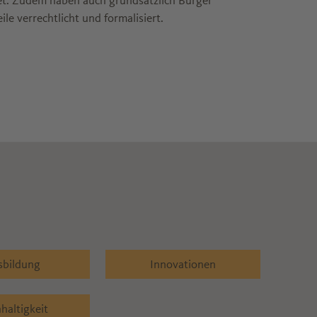
et. Zudem haben auch grundsätzlich Bürger
e verrechtlicht und formalisiert.
sbildung
Innovationen
haltigkeit