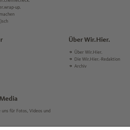
er.chemiecheck.
er.wrap-up.
machen
)sch
r
Über Wir.Hier.
Über Wir.Hier.
Die Wir.Hier.-Redaktion
Archiv
 Media
e uns für Fotos, Videos und