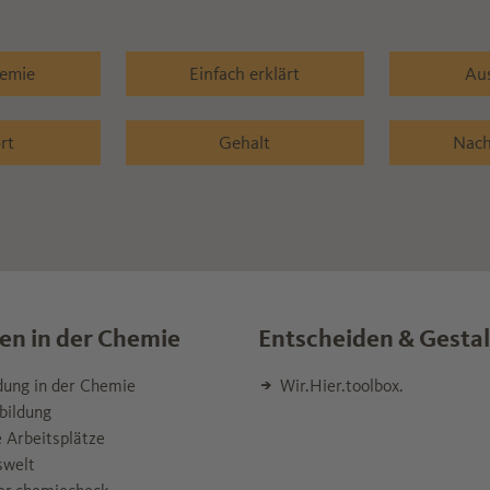
hemie
Einfach erklärt
Au
rt
Gehalt
Nach
en in der Chemie
Entscheiden & Gesta
dung in der Chemie
Wir.Hier.toolbox.
bildung
 Arbeitsplätze
swelt