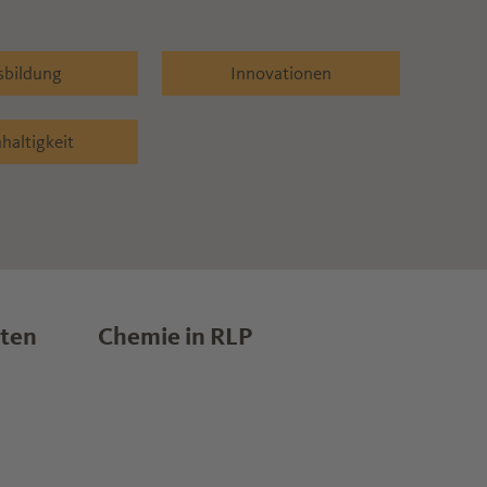
sbildung
Innovationen
haltigkeit
lten
Chemie in RLP