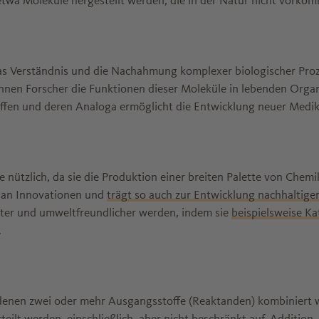
twa Moleküle hergestellt werden, die in der Natur nicht vorko
das Verständnis und die Nachahmung komplexer biologischer Proz
nnen Forscher die Funktionen dieser Moleküle in lebenden Orga
fen und deren Analoga ermöglicht die Entwicklung neuer Medik
e nützlich, da sie die Produktion einer breiten Palette von Che
hl an Innovationen und
trägt so auch zur Entwicklung nachhaltige
nter und umweltfreundlicher werden, indem sie
beispielsweise Ka
.
denen zwei oder mehr Ausgangsstoffe (Reaktanden) kombiniert w
eilt werden, einschließlich, aber nicht beschränkt auf, Addition