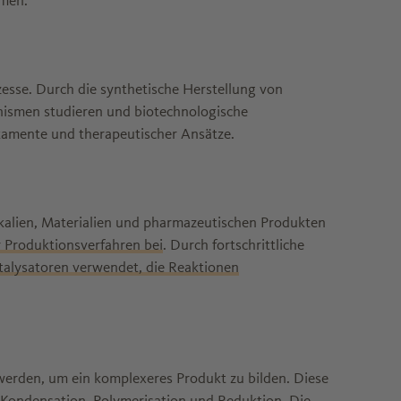
mmen.
esse. Durch die synthetische Herstellung von
nismen studieren und biotechnologische
amente und therapeutischer Ansätze.
mikalien, Materialien und pharmazeutischen Produkten
r Produktionsverfahren bei
. Durch fortschrittliche
talysatoren verwendet, die Reaktionen
erden, um ein komplexeres Produkt zu bilden. Diese
, Kondensation, Polymerisation und Reduktion. Die