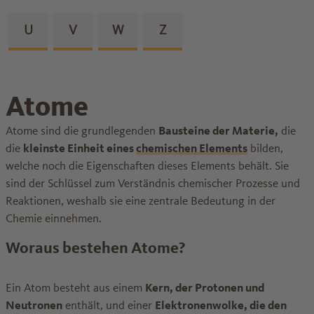
Zu den Glossareinträgen von dem Buchstaben
U
Zu den Glossareinträgen von dem Buchstab
V
Zu den Glossareinträgen von dem B
W
Zu den Glossareinträgen v
Z
Atome
Atome sind die grundlegenden
Bausteine der Materie,
die
die
kleinste Einheit eines
chemischen Elements
bilden,
welche noch die Eigenschaften dieses Elements behält. Sie
sind der Schlüssel zum Verständnis chemischer Prozesse und
Reaktionen, weshalb sie eine zentrale Bedeutung in der
Chemie einnehmen.
Woraus bestehen Atome?
Ein Atom besteht aus einem
Kern, der Protonen und
Neutronen
enthält, und einer
Elektronenwolke, die den