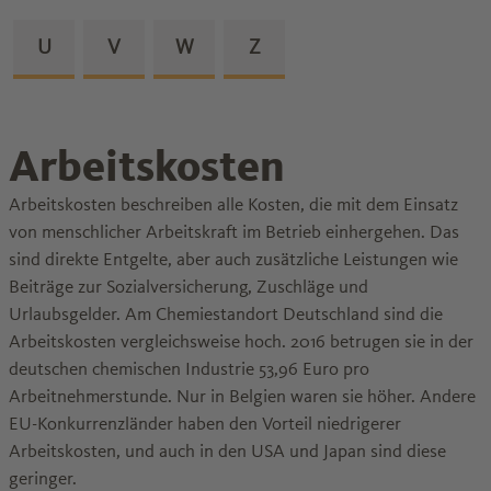
Zu den Glossareinträgen von dem Buchstaben
U
Zu den Glossareinträgen von dem Buchstab
V
Zu den Glossareinträgen von dem B
W
Zu den Glossareinträgen v
Z
Arbeitskosten
Arbeitskosten beschreiben alle Kosten, die mit dem Einsatz
von menschlicher Arbeitskraft im Betrieb einhergehen. Das
sind direkte Entgelte, aber auch zusätzliche Leistungen wie
Beiträge zur Sozialversicherung, Zuschläge und
Urlaubsgelder. Am Chemiestandort Deutschland sind die
Arbeitskosten vergleichsweise hoch. 2016 betrugen sie in der
deutschen chemischen Industrie 53,96 Euro pro
Arbeitnehmerstunde. Nur in Belgien waren sie höher. Andere
EU-Konkurrenzländer haben den Vorteil niedrigerer
Arbeitskosten, und auch in den USA und Japan sind diese
geringer.