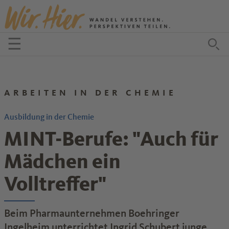
Zum Inhalt springen
☰
Menü öffnen
Zu
ARBEITEN IN DER CHEMIE
Ausbildung in der Chemie
MINT-Berufe: "Auch für
Mädchen ein
Volltreffer"
Beim Pharmaunternehmen Boehringer
Ingelheim unterrichtet Ingrid Schubert junge