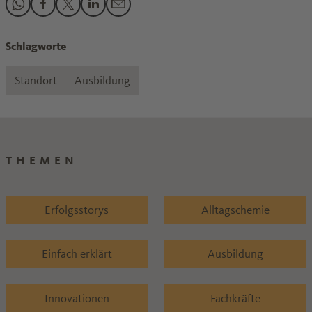
Den Beitrag "MINT-Berufe: "Auch für Mädchen ein Volltreffer
Den Beitrag "MINT-Berufe: "Auch für Mädchen ein Volltr
Den Beitrag "MINT-Berufe: "Auch für Mädchen ein Vo
Den Beitrag "MINT-Berufe: "Auch für Mädchen e
Den Beitrag "MINT-Berufe: "Auch für Mädc
Schlagworte
Standort
Ausbildung
THEMEN
Erfolgsstorys
Alltagschemie
Einfach erklärt
Ausbildung
Innovationen
Fachkräfte