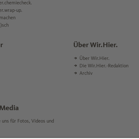
er.chemiecheck.
er.wrap-up.
machen
)sch
r
Über Wir.Hier.
Über Wir.Hier.
Die Wir.Hier.-Redaktion
Archiv
 Media
e uns für Fotos, Videos und