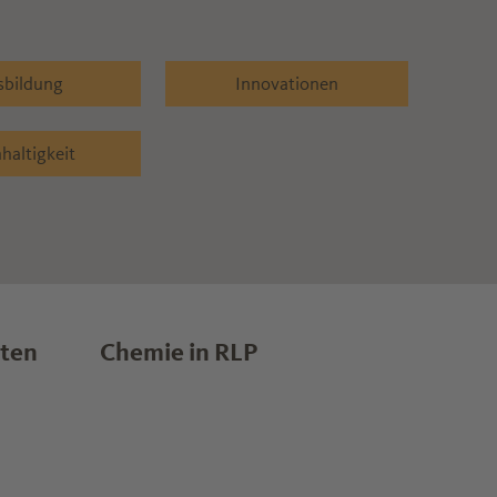
sbildung
Innovationen
haltigkeit
lten
Chemie in RLP