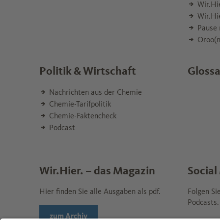
Wir.Hi
Wir.Hi
Pause 
Oroo(n
Politik & Wirtschaft
Glossa
Nachrichten aus der Chemie
Chemie-Tarifpolitik
Chemie-Faktencheck
Podcast
Wir.Hier. – das Magazin
Social
Hier finden Sie alle Ausgaben als pdf.
Folgen Si
Podcasts.
Wechseln zur Seite
zum Archiv