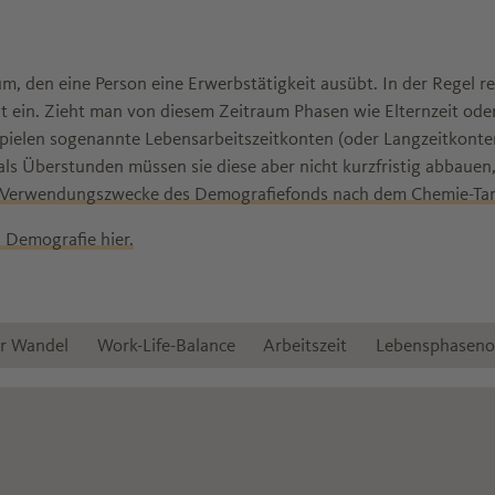
, den eine Person eine Erwerbstätigkeit ausübt. In der Regel re
 ein. Zieht man von diesem Zeitraum Phasen wie Elternzeit oder 
e spielen sogenannte Lebensarbeitszeitkonten (oder Langzeitkonte
s als Überstunden müssen sie diese aber nicht kurzfristig abbauen
Verwendungszwecke des Demografiefonds nach dem Chemie-Tari
 Demografie hier.
r Wandel
Work-Life-Balance
Arbeitszeit
Lebensphasenor