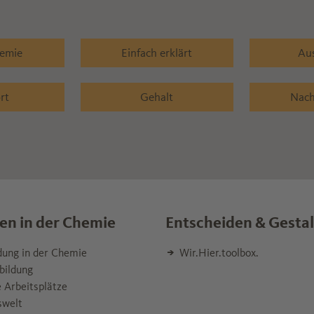
hemie
Einfach erklärt
Au
rt
Gehalt
Nach
en in der Chemie
Entscheiden & Gesta
dung in der Chemie
Wir.Hier.toolbox.
bildung
 Arbeitsplätze
swelt